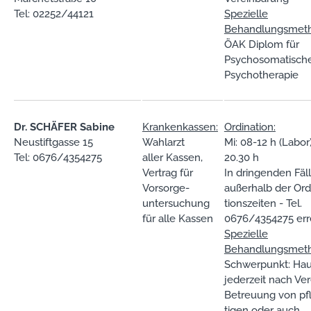
Tel: 02252/44121
Spezielle
Behandlungsmet
ÖAK Diplom für
Psychosomatische
Psychotherapie
Dr. SCHÄFER Sabine
Krankenkassen:
Ordination:
Neustiftgasse 15
Wahlarzt
Mi: 08-12 h (Labor)
Tel: 0676/4354275
aller Kassen,
20.30 h
Vertrag für
In dringenden Fäl
Vorsorge-
außerhalb der Ord
untersuchung
tionszeiten - Tel.
für alle Kassen
0676/4354275 err
Spezielle
Behandlungsmet
Schwerpunkt: Ha
jederzeit nach Ve
Betreuung von pf
tigen oder auch