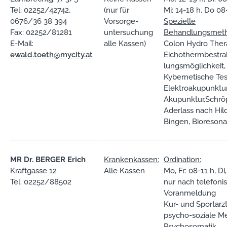
Tel: 02252/42742,
(nur für
Mi: 14-18 h, Do 0
0676/36 38 394
Vorsorge-
Spezielle
Fax: 02252/81281
untersuchung
Behandlungsmet
E-Mail:
alle Kassen)
Colon Hydro Ther
ewald.toeth@mycity.at
Eichothermbestra
lungsmöglichkeit,
Kybernetische Tes
Elektroakupunktur
Akupunktur,Schröp
Aderlass nach Hil
Bingen, Bioresona
MR Dr. BERGER Erich
Krankenkassen:
Ordination:
Kraftgasse 12
Alle Kassen
Mo, Fr: 08-11 h, Di
Tel: 02252/88502
nur nach telefoni
Voranmeldung
Kur- und Sportarzt,
psycho-soziale Me
Psychosomatik