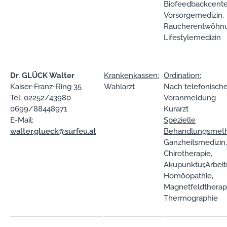
Biofeedbackcente
Vorsorgemedizin,
Raucherentwöhnu
Lifestylemedizin
Dr. GLÜCK Walter
Krankenkassen:
Ordination:
Kaiser-Franz-Ring 35
Wahlarzt
Nach telefonische
Tel: 02252/43980
Voranmeldung
0699/88448971
Kurarzt
E-Mail:
Spezielle
walter.glueck@surfeu.at
Behandlungsmet
Ganzheitsmedizin,
Chirotherapie,
Akupunktur,Arbeit
Homöopathie,
Magnetfeldtherap
Thermographie