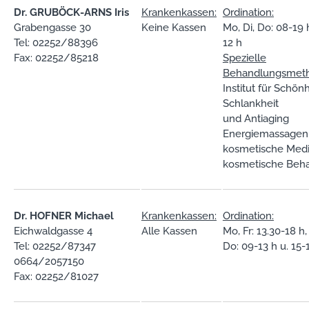
Dr. GRUBÖCK-ARNS Iris
Krankenkassen:
Ordination:
Grabengasse 30
Keine Kassen
Mo, Di, Do: 08-19 h
Tel: 02252/88396
12 h
Fax: 02252/85218
Spezielle
Behandlungsmet
Institut für Schönh
Schlankheit
und Antiaging
Energiemassagen
kosmetische Medi
kosmetische Beh
Dr. HOFNER Michael
Krankenkassen:
Ordination:
Eichwaldgasse 4
Alle Kassen
Mo, Fr: 13.30-18 h,
Tel: 02252/87347
Do: 09-13 h u. 15-
0664/2057150
Fax: 02252/81027