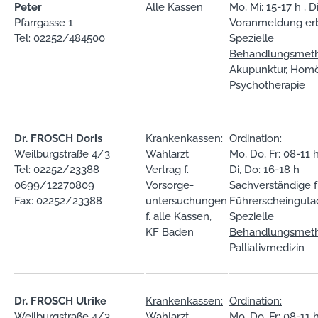
Peter
Alle Kassen
Mo, Mi: 15-17 h , Di
Pfarrgasse 1
Voranmeldung er
Tel: 02252/484500
Spezielle
Behandlungsmet
Akupunktur, Homö
Psychotherapie
Dr. FROSCH Doris
Krankenkassen:
Ordination:
Weilburgstraße 4/3
Wahlarzt
Mo, Do, Fr: 08-11 h
Tel: 02252/23388
Vertrag f.
Di, Do: 16-18 h
0699/12270809
Vorsorge-
Sachverständige f
Fax: 02252/23388
untersuchungen
Führerscheinguta
f. alle Kassen,
Spezielle
KF Baden
Behandlungsmet
Palliativmedizin
Dr. FROSCH Ulrike
Krankenkassen:
Ordination:
Weilburgstraße 4/3
Wahlarzt
Mo, Do, Fr: 08-11 h