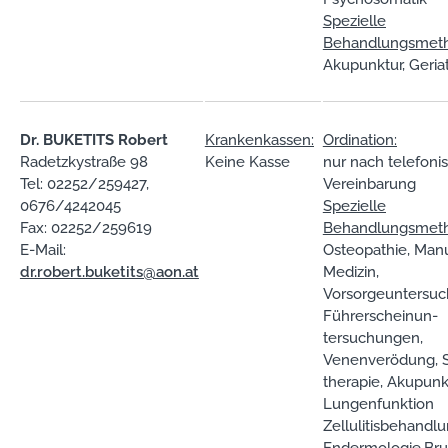
Spezielle
Behandlungsmet
Akupunktur, Geriat
Dr. BUKETITS Robert
Krankenkassen:
Ordination:
Radetzkystraße 98
Keine Kasse
nur nach telefoni
Tel: 02252/259427,
Vereinbarung
0676/4242045
Spezielle
Fax: 02252/259619
Behandlungsmet
E-Mail:
Osteopathie, Man
dr.robert.buketits@aon.at
Medizin,
Vorsorgeuntersu
Führerscheinun-
tersuchungen,
Venenverödung, 
therapie, Akupunk
Lungenfunktion
Zellulitisbehandlu