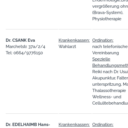
Endermologie,Bru
vergrößerung oh
(Brava-System),
Physiotherapie
Dr. CSANK Eva
Krankenkassen:
Ordination:
Marchetstr. 37a/2/4
Wahlarzt
nach telefonische
Tel: 0664/9776150
Vereinbarung
Spezielle
Behandlungsmet
Reiki nach Dr. Usui
Akupunktur, Falte
unterspritzung, M
Thalassotherapie
Wellness- und
Cellulitebehandl
Dr. EDELHAIMB Hans-
Krankenkassen:
Ordination: